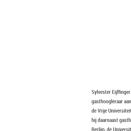
Sylvester Eijffinge
gasthoogleraar aan
de Vrije Universite
hij daarnaast gasth
Berlijn, de Univers