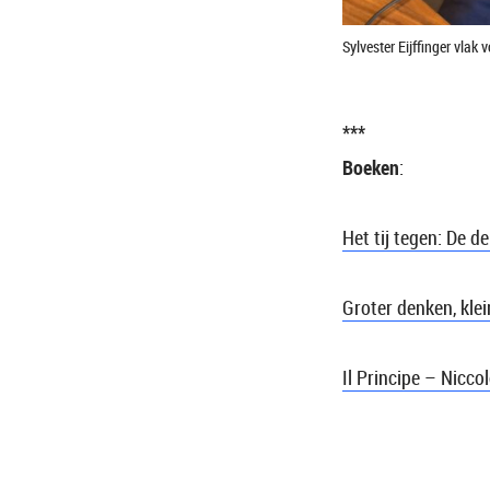
Sylvester Eijffinger vla
***
Boeken
:
Het tij tegen: De 
Groter denken, kle
Il Principe – Nicco