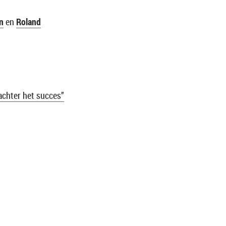
n
en
Roland
chter het succes”