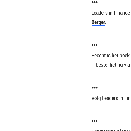
***
Leaders in Financ
Berger
.
***
Recent is het boek
– bestel het nu via
***
Volg Leaders in Fi
***