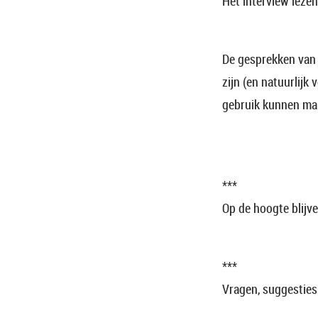
Het interview lezen
De gesprekken va
zijn (en natuurlij
gebruik kunnen make
***
Op de hoogte blijv
***
Vragen, suggesties