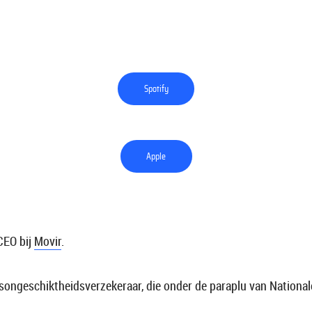
Spotify
Apple
CEO bij
Movir
.
dsongeschiktheidsverzekeraar, die onder de paraplu van National