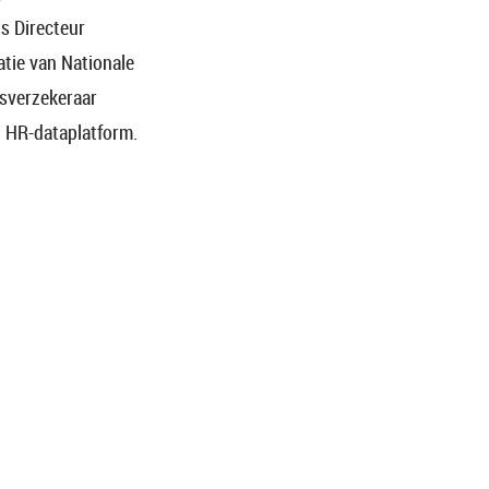
ls Directeur
atie van Nationale
dsverzekeraar
n HR-dataplatform.