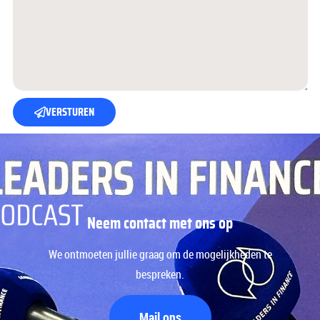
VERSTUREN
Neem contact met ons op
We ontmoeten jullie graag om de mogelijkheden te
bespreken.
Mail ons