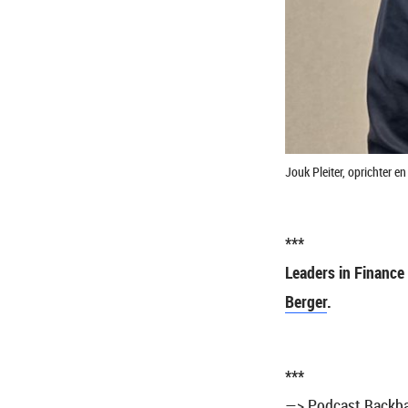
Jouk Pleiter, oprichter 
***
Leaders in Financ
Berger
.
***
—> Podcast Backba