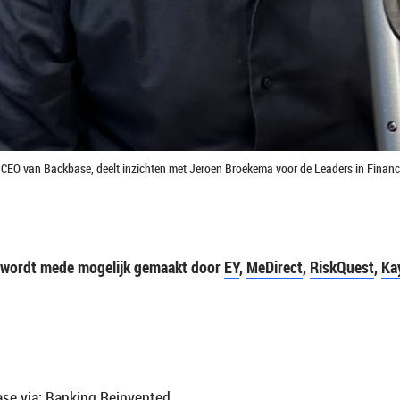
en CEO van Backbase, deelt inzichten met Jeroen Broekema voor de Leaders in Finan
e wordt mede mogelijk gemaakt door
EY
,
MeDirect
,
RiskQuest
,
Ka
se via:
Banking Reinvented.