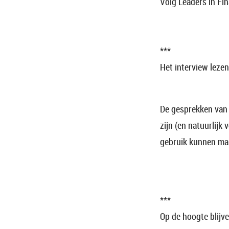
Volg Leaders in Fi
***
Het interview lezen
De gesprekken va
zijn (en natuurlij
gebruik kunnen make
***
Op de hoogte blijv