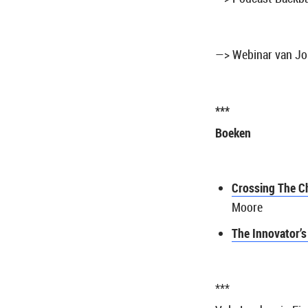
—> Webinar van Jou
***
Boeken
Crossing The 
Moore
The Innovator’
***