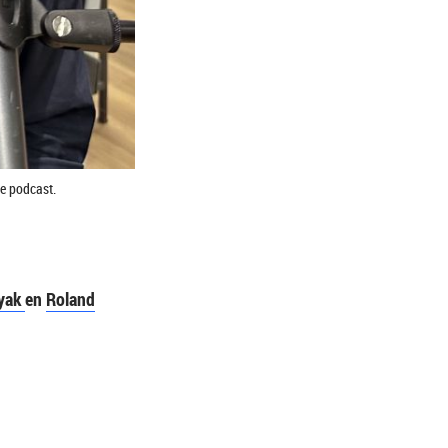
ce podcast.
yak
en
Roland