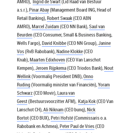
AMRO),
Ingrid de Swart
(Lid Raad van Bestuur
a.s.r.),
Pinar Abay
(Management Board ING, Head of
Retail Banking),
Robert Swaak
(CEO ABN
AMRO),
Marcel Zuidam
(CEO NN Bank),
Saul van
Beurden
(CEO Consumer, Small & Business Banking,
Wells Fargo),
David Knibbe
(CEO NN Group),
Janine
Vos
(RvB Rabobank),
Nadine Klokke
(CEO
Knab),
Maarten Edixhoven
(CEO Van Lanschot
Kempen),
Jeroen Rijpkema
(CEO Triodos Bank),
Nout
Wellink
(Voormalig President DNB),
Onno
Ruding
(Voormalig minister van Financiën),
Yoram
Schwarz
(CEO Movir),
Laura van
Geest
(Bestuursvoorzitter AFM),
Katja Kok
(CEO Van
Lanschot CH),
Ali Niknam
(CEO bunq),
Nick
Bortot
(CEO BUX),
Petri Hofsté
(Commissaris o.a.
Rabobank en Achmea),
Peter Paul de Vries
(CEO