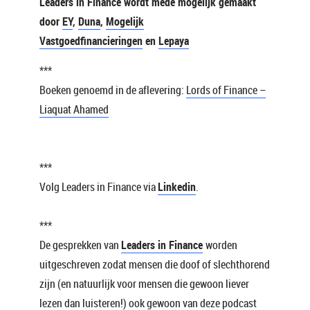
Leaders in Finance wordt mede mogelijk gemaakt
door
EY
,
Duna
,
Mogelijk
Vastgoedfinancieringen
en
Lepaya
***
Boeken genoemd in de aflevering:
Lords of Finance –
Liaquat Ahamed
***
Volg Leaders in Finance via
Linkedin
.
***
De gesprekken van
Leaders in Finance
worden
uitgeschreven zodat mensen die doof of slechthorend
zijn (en natuurlijk voor mensen die gewoon liever
lezen dan luisteren!) ook gewoon van deze podcast