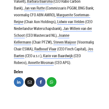
Value8),
Barbara Baarsma
(CEO Rabo Carbon
Bank),
Jan van Rutte
(Commissaris PGGM, BNG Bank;
voormalig CFO ABN AMRO),
Marguerite Soeteman-
Reijne
(Chair Aon Holdings),
Lidwin van Velden
(CEO
Nederlandse Waterschapsbank),
Jan-Willem van der
Schoot
(CEO Mastercard NL),
Joanne
Kellermann
(Chair PFZW),
Steven Maijoor
(Voormalig
Chair ESMA),
Radboud Vlaar
(CEO Finch Capital),
Jos
Baeten
(CEO a.s.r.),
Karin van Baardwijk
(CEO
Robeco),
Annette Mosman
(CEO APG).
Delen