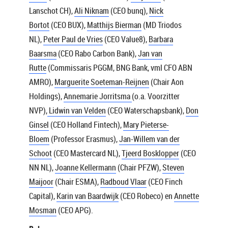
Lanschot CH),
Ali Niknam
(CEO bunq),
Nick
Bortot
(CEO BUX),
Matthijs Bierman
(MD Triodos
NL),
Peter Paul de Vries
(CEO Value8),
Barbara
Baarsma
(CEO Rabo Carbon Bank),
Jan van
Rutte
(Commissaris PGGM, BNG Bank, vml CFO ABN
AMRO),
Marguerite Soeteman-Reijnen
(Chair Aon
Holdings),
Annemarie Jorritsma
(o.a. Voorzitter
NVP),
Lidwin van Velden
(CEO Waterschapsbank),
Don
Ginsel
(CEO Holland Fintech),
Mary Pieterse-
Bloem
(Professor Erasmus),
Jan-Willem van der
Schoot
(CEO Mastercard NL),
Tjeerd Bosklopper
(CEO
NN NL),
Joanne Kellermann
(Chair PFZW),
Steven
Maijoor
(Chair ESMA),
Radboud Vlaar
(CEO Finch
Capital),
Karin van Baardwijk
(CEO Robeco) en
Annette
Mosman
(CEO APG).