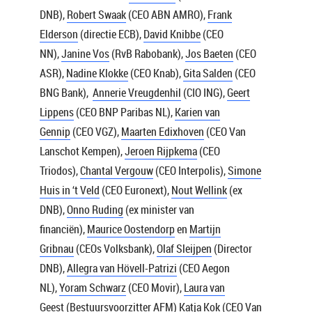
DNB),
Robert Swaak
(CEO ABN AMRO),
Frank
Elderson
(directie ECB),
David Knibbe
(CEO
NN),
Janine Vos
(RvB Rabobank),
Jos Baeten
(CEO
ASR),
Nadine Klokke
(CEO Knab),
Gita Salden
(CEO
BNG Bank),
Annerie Vreugdenhil
(CIO ING),
Geert
Lippens
(CEO BNP Paribas NL),
Karien van
Gennip
(CEO VGZ),
Maarten Edixhoven
(CEO Van
Lanschot Kempen),
Jeroen Rijpkema
(CEO
Triodos),
Chantal Vergouw
(CEO Interpolis),
Simone
Huis in ‘t Veld
(CEO Euronext),
Nout Wellink
(ex
DNB),
Onno Ruding
(ex minister van
financiën),
Maurice Oostendorp
en
Martijn
Gribnau
(CEOs Volksbank),
Olaf Sleijpen
(Director
DNB),
Allegra van Hövell-Patrizi
(CEO Aegon
NL),
Yoram Schwarz
(CEO Movir),
Laura van
Geest
(Bestuursvoorzitter AFM)
Katja Kok
(CEO Van