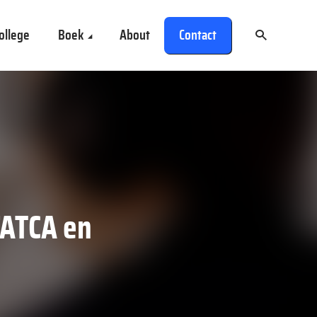
ollege
Boek
About
Contact
FATCA en