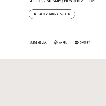
Crime bij ABN AMRO, en Willem Schudel...
AFLEVERING AFSPELEN
LUISTER VIA:
APPLE
SPOTIFY