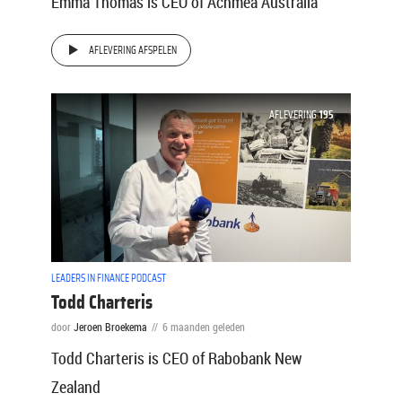
Emma Thomas is CEO of Achmea Australia
AFLEVERING AFSPELEN
AFLEVERING
195
LEADERS IN FINANCE PODCAST
Todd Charteris
door
Jeroen Broekema
6 maanden geleden
Todd Charteris is CEO of Rabobank New
Zealand