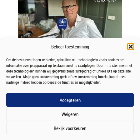
AFLEVERING
187
Beheer toestemming
LEADERS IN FINANCE PODCAST
Om de beste ervaringen te bieden, gebruiken wij technologieën zoals cookies om
Menno Luiten
informatie over je apparaat op te slaan en/of te raadplegen. Door in te stemmen met
deze technologieën kunnen wij gegevens zoals surfgedrag of unieke ID's op deze site
door
Jeroen Broekema
11 maanden geleden
verwerken. Als je geen toestemming geeft of uw toestemming intrekt, kan dit een
nadelige invloed hebben op bepaalde functies en mogelijkheden.
Menno Luiten is directeur van MUNT
Hypotheken
Accepteren
AFLEVERING AFSPELEN
Weigeren
Bekijk voorkeuren
AFLEVERING
186