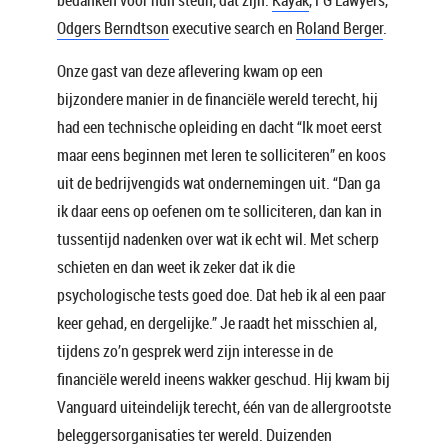
bedanken voor hun steun, dat zijn:
Kayak
, FG Lawyers,
Odgers Berndtson
executive search en
Roland Berger
.
Onze gast van deze aflevering kwam op een
bijzondere manier in de financiële wereld terecht, hij
had een technische opleiding en dacht “Ik moet eerst
maar eens beginnen met leren te solliciteren” en koos
uit de bedrijvengids wat ondernemingen uit. “Dan ga
ik daar eens op oefenen om te solliciteren, dan kan in
tussentijd nadenken over wat ik echt wil. Met scherp
schieten en dan weet ik zeker dat ik die
psychologische tests goed doe. Dat heb ik al een paar
keer gehad, en dergelijke.” Je raadt het misschien al,
tijdens zo’n gesprek werd zijn interesse in de
financiële wereld ineens wakker geschud. Hij kwam bij
Vanguard uiteindelijk terecht, één van de allergrootste
beleggersorganisaties ter wereld. Duizenden