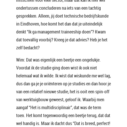
misschien voor elke sector, maar dat kan ik hier wel
ondertussen concluderen na iets van een tachtig
gesprekken. Alleen, jij doet technische bedrijfskunde
in Eindhoven, hoe komt het dan dat je uiteindelijk
denkt “Ik ga management traineeship doen”? Kwam
dat toevallig voorbij? Kreeg je dat advies? Heb je het
zelf bedacht?
Wim: Dat was eigenlijk een beetje een ongelukje.
Voordat ik de studie ging doen wist ik ook niet
helemaal wat ik wilde. Ik wist dat wiskunde me wel lag,
dus dan ga je je oriënteren op je studies en dan hoor je
van een relatief nieuwe studie, het is ooit een spin-off
van werktuigbouw geweest, geloof ik. Waarbij men
aangaf “Het is multidisciplinair”, dat was de term
toen. Het komt tegenwoordig een beetje terug, dat dat
wel handig is. Maar ik dacht dus “Dat is breed, perfect!