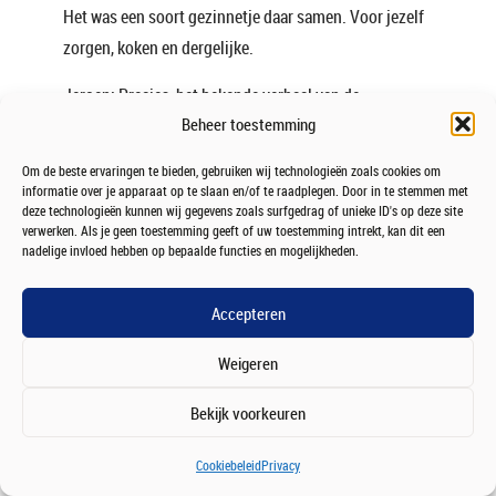
Het was een soort gezinnetje daar samen. Voor jezelf
zorgen, koken en dergelijke.
Jeroen: Precies, het bekende verhaal van de
Beheer toestemming
studenten. Je noemde al even die meneer bij de KAS
Bank, heb je nog meer mensen in je jeugd of in je
Om de beste ervaringen te bieden, gebruiken wij technologieën zoals cookies om
eerste werkjaren of in je studententijd gehad die heel
informatie over je apparaat op te slaan en/of te raadplegen. Door in te stemmen met
deze technologieën kunnen wij gegevens zoals surfgedrag of unieke ID's op deze site
veel impact hebben gehad op jouw keuzes en op je
verwerken. Als je geen toestemming geeft of uw toestemming intrekt, kan dit een
denken?
nadelige invloed hebben op bepaalde functies en mogelijkheden.
Wim: Qua carrière keuzes was dat inderdaad een hele
Accepteren
belangrijke, misschien wel de belangrijkste. Terwijl
het toch iemand was die je helemaal niet kent, maar
Weigeren
op de ene of andere manier enorm vertrouwt. Dat was
Bekijk voorkeuren
ook terecht. Dat was wel een hele goede ervaring waar
ik met een goed gevoel aan terugdenk. Je vroeg net,
Cookiebeleid
Privacy
en ik heb er nog geen antwoord op gegeven, hoe ik bij