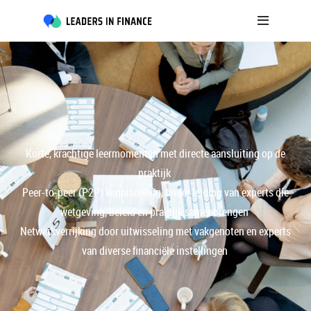
Korte, krachtige leermomenten met directe aansluiting op de
praktijk
Peer-to-peer (P2P) kennisdeling, onder leiding van experts die
wetgeving, beleid en praktijk samenbrengen
Netwerkverrijking door uitwisseling met vakgenoten en experts
van diverse financiële instellingen