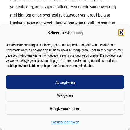
samenleving, maar zij niet alleen. Een goede samenwerking
met klanten en de overheid is daarvoor van groot belang.
Banken geven op verschillende manieren invulling aan hun
ambities op het vlak van verduurzaming. Dat gebeurt op
Beheer toestemming
eigen titel en ook samen – in NVB-verband. Op
Om de beste ervaringen te bieden, gebruiken wij technologieën zoals cookies om
duurzaamheid wordt intensief samengewerkt en
informatie over je apparaat op te slaan en/of te raadplegen. Door in te stemmen met
tegelijkertijd stevig geconcurreerd. Eigen initiatief van
deze technologieën kunnen wij gegevens zoals surfgedrag of unieke ID's op deze site
verwerken. Als je geen toestemming geeft of uw toestemming intrekt, kan dit een
banken is belangrijk en moet de ruimte krijgen. De NVB
nadelige invloed hebben op bepaalde functies en mogelijkheden.
versterkt dat initiatief door good practices te verzamelen en
te delen en door standaarden te ontwikkelen. In onze dialoog
Accepteren
met maatschappelijke organisaties en de overheid
Weigeren
onderzoeken we continu waar de sector het nog beter kan
doen.
Bekijk voorkeuren
Het
Verbond van Verzekeraars
is de belangenvereniging van
Cookiebeleid
Privacy