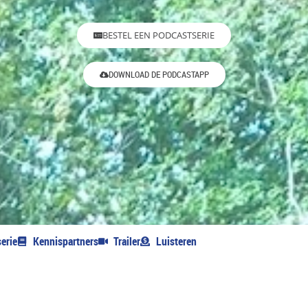
BESTEL EEN PODCASTSERIE
DOWNLOAD DE PODCASTAPP
erie
Kennispartners
Trailer
Luisteren