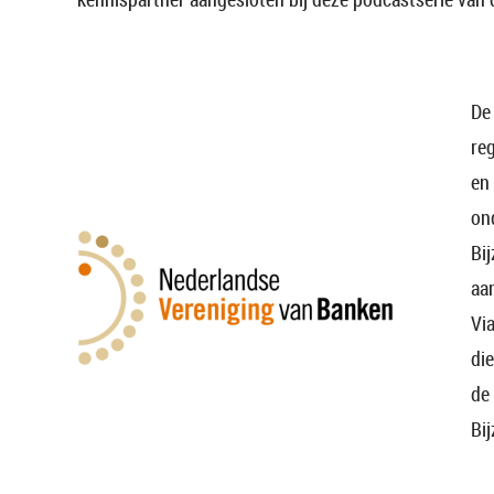
D
re
en
on
Bi
aa
Vi
di
de
Bi