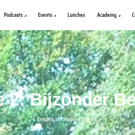
Podcasts
Events
Lunches
Academy
C
e 2: Bijzonder B
Leaders in Finance Academy