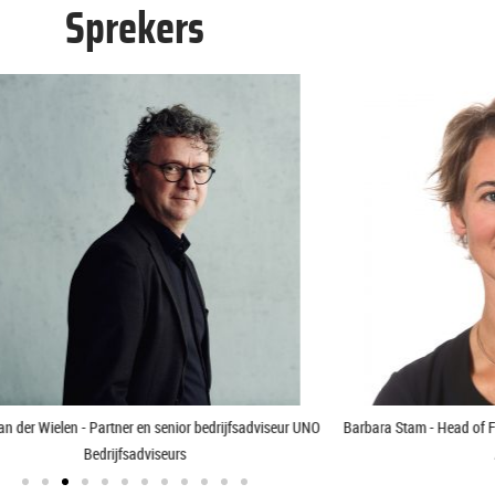
Sprekers
Stam - Head of Financial Restructuring & Recovery bij
Alexander de 
ABN AMRO