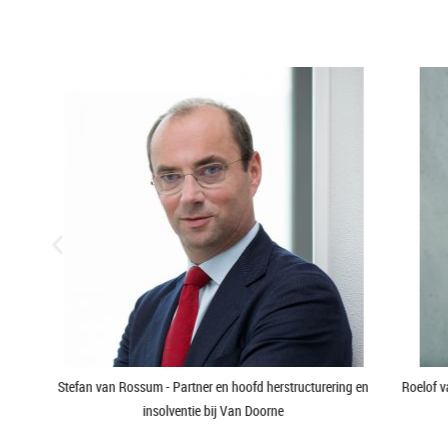
 en
Roelof van der Wielen - Partner en senior bedrijfsadviseur UNO
Barbara 
Bedrijfsadviseurs