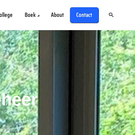
ollege
Boek
About
Contact
eheer