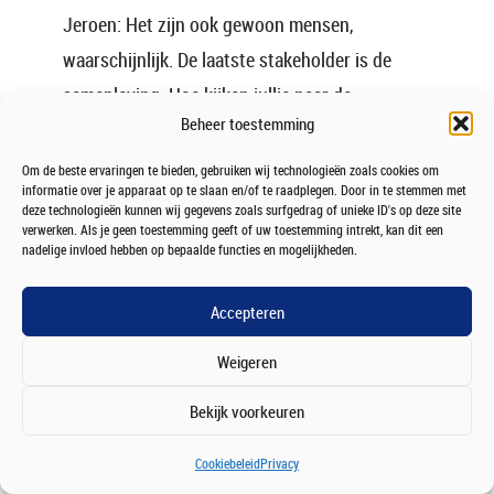
Jeroen: Het zijn ook gewoon mensen,
waarschijnlijk. De laatste stakeholder is de
samenleving. Hoe kijken jullie naar de
Beheer toestemming
stakeholder samenleving?
Om de beste ervaringen te bieden, gebruiken wij technologieën zoals cookies om
Geert: Die is heel belangrijk, we hebben een
informatie over je apparaat op te slaan en/of te raadplegen. Door in te stemmen met
deze technologieën kunnen wij gegevens zoals surfgedrag of unieke ID's op deze site
strategie, GTS. Dus Growth, Technology en
verwerken. Als je geen toestemming geeft of uw toestemming intrekt, kan dit een
Sustainability. Sustainability is heel duidelijk
nadelige invloed hebben op bepaalde functies en mogelijkheden.
naar de samenleving toe. We zijn een groene
Accepteren
bank, dat houden wij heel hoog in het vaandel.
Wij proberen door al onze businesses en omdat
Weigeren
het ook deel uitmaakt van een strategie dat
Bekijk voorkeuren
hele sustainability verhaal in alle gelaagden van
de bank binnen te brengen. We zijn ons ook
Cookiebeleid
Privacy