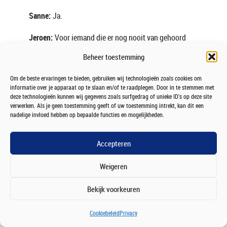
Sanne:
Ja.
Jeroen:
Voor iemand die er nog nooit van gehoord
heeft: wat is nou de kern van deze wetgeving?
Beheer toestemming
Sanne:
De kern van deze wetgeving is… Ik zou zeggen
Om de beste ervaringen te bieden, gebruiken wij technologieën zoals cookies om
dat er heel veel focus komt op
informatie over je apparaat op te slaan en/of te raadplegen. Door in te stemmen met
deze technologieën kunnen wij gegevens zoals surfgedrag of unieke ID's op deze site
consumentenbescherming. Er zijn een aantal
verwerken. Als je geen toestemming geeft of uw toestemming intrekt, kan dit een
nadelige invloed hebben op bepaalde functies en mogelijkheden.
hoofdonderwerpen die naar voren komen. Dus ik kan
er wel even een paar noemen.
Accepteren
Jeroen:
Leuk.
Weigeren
Sanne:
MiCAR is eigenlijk heel erg gebaseerd op
MiFID. Onderwerpen die nu naar voren komen, zijn
Bekijk voorkeuren
bijvoorbeeld kapitaaleisen. Je moet al je mogelijke
Cookiebeleid
Privacy
tegenstrijdige belangen identificeren en daar