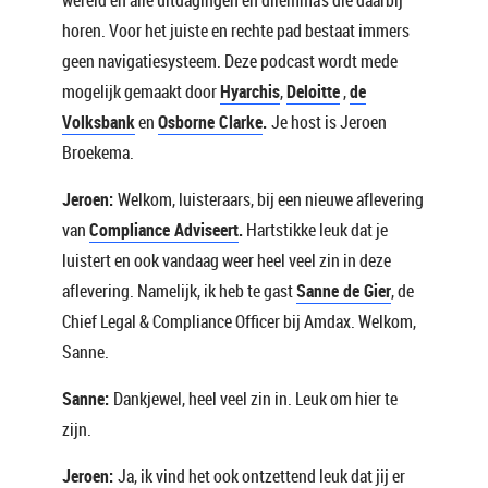
wereld en alle uitdagingen en dilemma’s die daarbij
horen. Voor het juiste en rechte pad bestaat immers
geen navigatiesysteem. Deze podcast wordt mede
mogelijk gemaakt door
Hyarchis
,
Deloitte
,
de
Volksbank
en
Osborne Clarke
.
Je host is Jeroen
Broekema.
Jeroen:
Welkom, luisteraars, bij een nieuwe aflevering
van
Compliance Adviseert
.
Hartstikke leuk dat je
luistert en ook vandaag weer heel veel zin in deze
aflevering. Namelijk, ik heb te gast
Sanne de Gier
, de
Chief Legal & Compliance Officer bij Amdax. Welkom,
Sanne.
Sanne:
Dankjewel, heel veel zin in. Leuk om hier te
zijn.
Jeroen:
Ja, ik vind het ook ontzettend leuk dat jij er