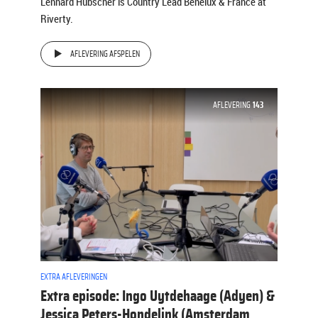
Lenhard Hübscher is Country Lead Benelux & France at
Riverty.
AFLEVERING AFSPELEN
AFLEVERING
143
EXTRA AFLEVERINGEN
Extra episode: Ingo Uytdehaage (Adyen) &
Jessica Peters-Hondelink (Amsterdam